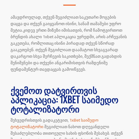
ამავდროულად, თქვენ შეგიძლიათ საკუთარი მოგების
დაცვა და თქვენ გაიყვანოთ ისინი, სანამ თამაშები უფრო
მეტია.კიდევ ერთი მიზეზი იმისათვის, რომ ჩამოტვირთოთ
ბრენდის ახალი 1хbet აპლიკაცია უჯრედში, არის არჩევანის
გაკეთება, რომლითაც ისინი პირადად თქვენ სწორად
გააკეთებენ.
თქვენ შეგიძლიათ დაამატოთ სხვაგვარად
დაკარგოთ სხვა შერჩევის საკითხები, შექმნათ გადახდის
შენიშვნები და თქვენი ანგარიშისთვის რამდენიმე
ფუნდამენტურ თავდაცვას გამოიწვევს.
ᲥᲕᲔᲛᲝᲗ ᲓᲐᲢᲕᲘᲠᲗᲕᲘᲡ
ᲐᲞᲚᲘᲙᲐᲪᲘᲐ: 1XBET ᲡᲐᲘᲛᲔᲓᲝ
ᲢᲝᲢᲐᲚᲘᲖᲐᲢᲝᲠᲘ
შეხვედრისთვის გადაკეტვით,
1xBet საიმედო
ტოტალიზატორი
შეგიძლიათ ნახოთ დღევანდელი
შესაძლებლობა თითოეული სახის ფსონის შესახებ. თქვენ