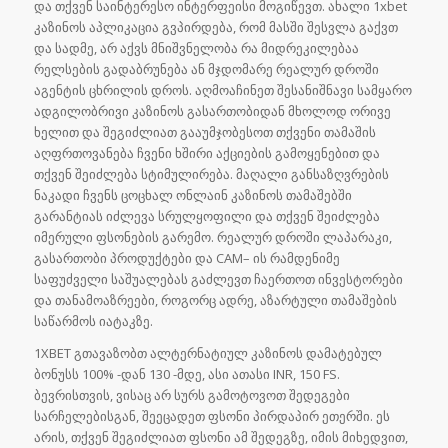
და თქვენ საინტერესო ინტერფეისი მოგიწევთ. ახალი 1xbet
კაზინოს აპლიკაცია გვპირდება, რომ მასში შესვლა გაქვთ
და სადმე, არ აქვს მნიშვნელობა რა მიდრეკილებაა
რელსების გადაბრუნება ან მჯდომარე რეალურ დროში
აგენტის ცხრილის დროს. აღმოაჩინეთ შესანიშნავი სამყარო
ადგილობრივი კაზინოს გასართობიდან მხოლოდ ორივე
ხელით და შეგიძლიათ გააუმჯობესოთ თქვენი თამაშის
აღფრთოვანება ჩვენი ხშირი აქციების გამოყენებით და
თქვენ შეიძლება სტიმულირება. მაღალი განსაზღვრების
ნაკადი ჩვენს ცოცხალ ონლაინ კაზინოს თამაშებში
გარანტიას იძლევა სრულყოფილი და თქვენ შეიძლება
იმერული ფსონების გარემო. რეალურ დროში ლაპარაკი,
გასართობი პროდუქტები და CAM– ის რამდენიმე
საფუძველი საშუალებას გაძლევთ ჩაერთოთ ინვესტორები
და თანამოაზრეები, როგორც ადრე, აზარტული თამაშების
საწარმოს იატაკზე.
1XBET გთავაზობთ ალტერნატიულ კაზინოს დამატებულ
ბონუსს 100% -დან 130 -მდე, ასი ათასი INR, 150 FS.
ბევრისთვის, ვისაც არ სურს გამოტოვოთ შედეგები
სარჩელებისგან, შეეცადეთ ფსონი პირდაპირ ეთერში. ეს
არის, თქვენ შეგიძლიათ ფსონი ამ შედეგზე, იმის მიხედვით,