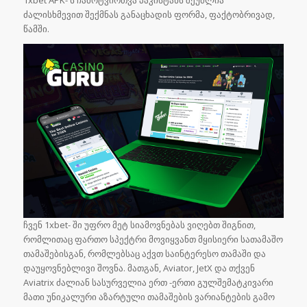
1xbet APK- ს ჩამოტვირთვა პაკისტანს შეუძლია
ძალისხმევით შექმნას განაცხადის ფორმა, ფაქტობრივად,
წამში.
ჩვენ 1xbet- ში უფრო მეტ სიამოვნებას ვიღებთ შიგნით,
რომლითაც ფართო სპექტრი მოვიყვანთ მყისიერი სათამაშო
თამაშებისგან, რომლებსაც აქვთ საინტერესო თამაში და
დაუყოვნებლივი შოვნა. მათგან, Aviator, JetX და თქვენ
Aviatrix ძალიან სასურველია ერთ -ერთი გულშემატკივარი
მათი უნიკალური აზარტული თამაშების ვარიანტების გამო