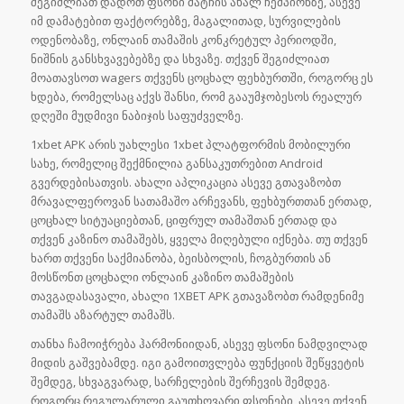
შეგიძლიათ დადოთ ფსონი მატჩის ახალ ჩემპიონზე, ასევე
იმ დამატებით ფაქტორებზე, მაგალითად, სურვილების
ოდენობაზე, ონლაინ თამაშის კონკრეტულ პერიოდში,
ნიშნის განსხვავებებზე და სხვაზე. თქვენ შეგიძლიათ
მოათავსოთ wagers თქვენს ცოცხალ ფეხბურთში, როგორც ეს
ხდება, რომელსაც აქვს შანსი, რომ გააუმჯობესოს რეალურ
დღეში მუდმივი ნაბიჯის საფუძველზე.
1xbet APK არის უახლესი 1xbet პლატფორმის მობილური
სახე, რომელიც შექმნილია განსაკუთრებით Android
გვერდებისათვის. ახალი აპლიკაცია ასევე გთავაზობთ
მრავალფეროვან სათამაშო არჩევანს, ფეხბურთთან ერთად,
ცოცხალ სიტუაციებთან, ციფრულ თამაშთან ერთად და
თქვენ კაზინო თამაშებს, ყველა მიღებული იქნება. თუ თქვენ
ხართ თქვენი საქმიანობა, ბეისბოლის, ჩოგბურთის ან
მოსწონთ ცოცხალი ონლაინ კაზინო თამაშების
თავგადასავალი, ახალი 1XBET APK გთავაზობთ რამდენიმე
თამაშს აზარტულ თამაშს.
თანხა ჩამოიჭრება ჰარმონიიდან, ასევე ფსონი ნამდვილად
მიდის გაშვებამდე. იგი გამოითვლება ფუნქციის შეწყვეტის
შემდეგ, სხვაგვარად, სარჩელების შერჩევის შემდეგ.
როგორც რეგულარული გაუთხოვარი ფსონები, ასევე თქვენ