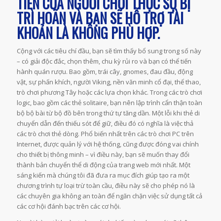
TIỀN CỦA NGƯỜI CHƠI THỰC SỰ BỊ
TRÌ HOÃN VÀ BẠN SẼ HỖ TRỢ TÀI
KHOẢN LÀ KHÔNG PHÙ HỢP.
Cộng với các tiêu chí đầu, bạn sẽ tìm thấy bổ sung trong số này
– có giải độc đắc, chọn thêm, chu kỳ rủi ro và bạn có thể tiến
hành quán rượu. Bao gồm, trái cây, gnomes, đau đầu, động
vật, sự phấn khích, người Viking, nền văn minh cổ đại, thể thao,
trò chơi phương Tây hoặc các lựa chọn khác. Trong các trò chơi
logic, bao gồm các thẻ solitaire, bạn nên lập trình cẩn thận toàn
bộ bộ bài từ bộ đồ bên trong thứ tự tăng dần. Một lỗi khi thẻ di
chuyển dẫn đến thiếu sót để giữ, điều đó có nghĩa là việc thả
các trò chơi thẻ dòng. Phổ biến nhất trên các trò chơi PC trên
Internet, được quản lý với hệ thống, cũng được đóng vai chính
cho thiết bị thông minh – vì điều này, bạn sẽ muốn thay đổi
thành bản chuyển thể di động của trang web mới nhất. Một
sáng kiến ​​mà chúng tôi đã đưa ra mục đích giúp tạo ra một
chương trình tự loại trừ toàn cầu, điều này sẽ cho phép nó là
các chuyên gia không an toàn để ngăn chặn việc sử dụng tất cả
các cơ hội đánh bạc trên các cơ hội.