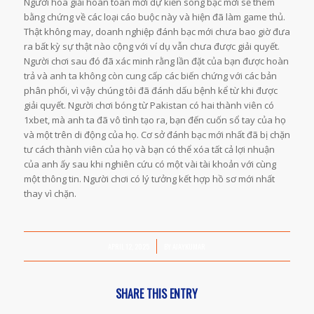
Người hòa giải hoàn toàn mới dự kiến ​​sòng bạc mới sẽ thêm
bằng chứng về các loại cáo buộc này và hiện đã làm game thủ.
Thật không may, doanh nghiệp đánh bạc mới chưa bao giờ đưa
ra bất kỳ sự thật nào cộng với ví dụ vẫn chưa được giải quyết.
Người chơi sau đó đã xác minh rằng lần đặt của bạn được hoàn
trả và anh ta không còn cung cấp các biến chứng với các bản
phân phối, vì vậy chúng tôi đã đánh dấu bệnh kể từ khi được
giải quyết. Người chơi bóng từ Pakistan có hai thành viên có
1xbet, mà anh ta đã vô tình tạo ra, bạn đến cuốn sổ tay của họ
và một trên di động của họ. Cơ sở đánh bạc mới nhất đã bị chặn
tư cách thành viên của họ và bạn có thể xóa tất cả lợi nhuận
của anh ấy sau khi nghiên cứu có một vài tài khoản với cùng
một thông tin. Người chơi có lý tưởng kết hợp hồ sơ mới nhất
thay vì chặn.
APRIL 12, 2025
/
BY
AJAYKUMAR
SHARE THIS ENTRY