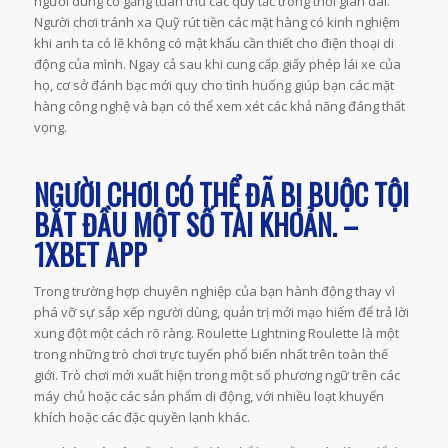
người dùng cố gắng tuân thủ các quy tắc trong thời gian dài.
Người chơi tránh xa Quỹ rút tiền các mặt hàng có kinh nghiệm
khi anh ta có lẽ không có mật khẩu cần thiết cho điện thoại di
động của mình.
Ngay cả sau khi cung cấp giấy phép lái xe của
họ, cơ sở đánh bạc mới quy cho tình huống giúp bạn các mặt
hàng công nghệ và bạn có thể xem xét các khả năng đáng thất
vọng.
NGƯỜI CHƠI CÓ THỂ ĐÃ BỊ BUỘC TỘI
BẮT ĐẦU MỘT SỐ TÀI KHOẢN. –
1XBET APP
Trong trường hợp chuyên nghiệp của bạn hành động thay vì
phá vỡ sự sắp xếp người dùng, quản trị mới mạo hiểm để trả lời
xung đột một cách rõ ràng. Roulette Lightning Roulette là một
trong những trò chơi trực tuyến phổ biến nhất trên toàn thế
giới. Trò chơi mới xuất hiện trong một số phương ngữ trên các
máy chủ hoặc các sản phẩm di động, với nhiều loạt khuyến
khích hoặc các đặc quyền lạnh khác.