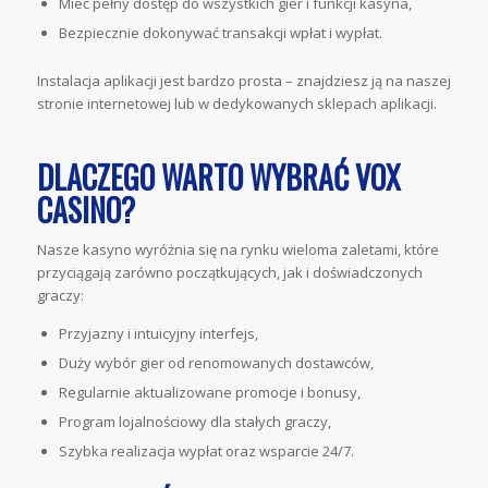
Mieć pełny dostęp do wszystkich gier i funkcji kasyna,
Bezpiecznie dokonywać transakcji wpłat i wypłat.
Instalacja aplikacji jest bardzo prosta – znajdziesz ją na naszej
stronie internetowej lub w dedykowanych sklepach aplikacji.
DLACZEGO WARTO WYBRAĆ VOX
CASINO?
Nasze kasyno wyróżnia się na rynku wieloma zaletami, które
przyciągają zarówno początkujących, jak i doświadczonych
graczy:
Przyjazny i intuicyjny interfejs,
Duży wybór gier od renomowanych dostawców,
Regularnie aktualizowane promocje i bonusy,
Program lojalnościowy dla stałych graczy,
Szybka realizacja wypłat oraz wsparcie 24/7.