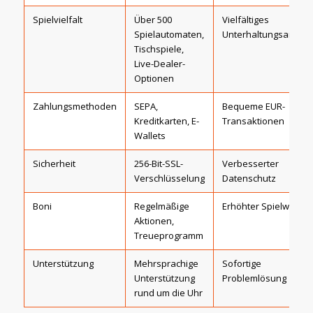
Spielvielfalt
Über 500
Vielfältiges
Spielautomaten,
Unterhaltungsangeb
Tischspiele,
Live-Dealer-
Optionen
Zahlungsmethoden
SEPA,
Bequeme EUR-
Kreditkarten, E-
Transaktionen
Wallets
Sicherheit
256-Bit-SSL-
Verbesserter
Verschlüsselung
Datenschutz
Boni
Regelmäßige
Erhöhter Spielwert
Aktionen,
Treueprogramm
Unterstützung
Mehrsprachige
Sofortige
Unterstützung
Problemlösung
rund um die Uhr