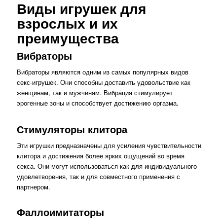
Виды игрушек для
взрослых и их
преимущества
Вибраторы
Вибраторы являются одним из самых популярных видов
секс-игрушек. Они способны доставить удовольствие как
женщинам, так и мужчинам. Вибрация стимулирует
эрогенные зоны и способствует достижению оргазма.
Стимуляторы клитора
Эти игрушки предназначены для усиления чувствительности
клитора и достижения более ярких ощущений во время
секса. Они могут использоваться как для индивидуального
удовлетворения, так и для совместного применения с
партнером.
Фаллоимитаторы