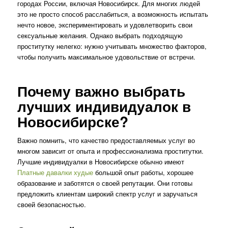
городах России, включая Новосибирск. Для многих людей
это не просто способ расслабиться, а возможность испытать
нечто новое, экспериментировать и удовлетворить свои
сексуальные желания. Однако выбрать подходящую
проститутку нелегко: нужно учитывать множество факторов,
чтобы получить максимальное удовольствие от встречи.
Почему важно выбрать
лучших индивидуалок в
Новосибирске?
Важно помнить, что качество предоставляемых услуг во
многом зависит от опыта и профессионализма проститутки.
Лучшие индивидуалки в Новосибирске обычно имеют
Платные давалки худые
большой опыт работы, хорошее
образование и заботятся о своей репутации. Они готовы
предложить клиентам широкий спектр услуг и заручаться
своей безопасностью.