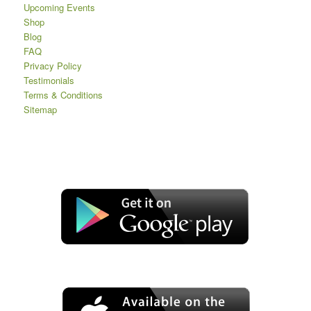
Upcoming Events
Shop
Blog
FAQ
Privacy Policy
Testimonials
Terms & Conditions
Sitemap