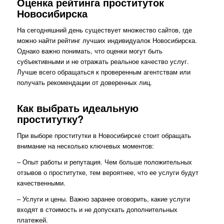
Оценка рейтинга проституток
Новосибирска
На сегодняшний день существует множество сайтов, где
можно найти рейтинг лучших индивидуалок Новосибирска.
Однако важно понимать, что оценки могут быть
субъективными и не отражать реальное качество услуг.
Лучше всего обращаться к проверенным агентствам или
получать рекомендации от доверенных лиц.
Как выбрать идеальную
проститутку?
При выборе проститутки в Новосибирске стоит обращать
внимание на несколько ключевых моментов:
– Опыт работы и репутация. Чем больше положительных
отзывов о проститутке, тем вероятнее, что ее услуги будут
качественными.
– Услуги и цены. Важно заранее оговорить, какие услуги
входят в стоимость и не допускать дополнительных
платежей.