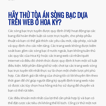
HÃY THỬ TÒA ÁN SÒNG BẠC DỰA
TRÊN WEB Ở HOA KỲ?
Các sòng bạc trực tuyến được quy định ở Mỹ hoạt động tại các
bang đã hoàn thiện luật cá cược trực tuyến, cho phép phẫu
thuật và bạn có thể giải thích các yêu cầu mới, cấp phép, và luật
và quy định cho các nền tảng. Các trang web không được kiểm
soát bao gồm các sòng bạc ở nước ngoài, bạn không tuân thủ
các quy tắc của Hoa Kỳ hoặc các trang web cá nhân/quét
Internet và điều đó chính thức được quy định ít hơn một số luật
điều kiện. Một phần đáng kể từ việc chơi tại các trang web sòng
bạc trực tuyến tốt nhất thực sự là chọn một chiến lược phí phù
hợp. Các đánh giá rất riêng của chúng tôi có lời khuyên lên theo
thời gian để chỉ giúp người đăng ký quyết định trang web nào
có được các tùy chọn hoa hồng mà họ sử dụng để chuyển và
bạn có thể rút tiền.
Các điều khoản mới nhất của lợi thế cần phải hợp lý và bạn có
thể đặt cược các tiêu chí không thể lố bịch. Cổng LV thử một nơi