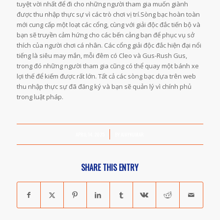
tuyệt vời nhất để đi cho những người tham gia muốn giành
được thu nhập thực sự vì các trò chơi vị trí.Sòng bạc hoàn toàn
mới cung cấp một loạt các cổng, cùng với giải độc đắc tiến bộ và
bạn sẽ truyền cảm hứng cho các bến cảng bạn để phục vụ sở
thích của người chơi cá nhân. Các cổng giải độc đắc hiện đại nổi
tiếng là siêu may mắn, mỗi đêm có Cleo và Gus-Rush Gus,
trong đó những người tham gia cũng có thể quay một bánh xe
lợi thế để kiếm được rất lớn. Tất cả các sòng bạc dựa trên web
thu nhập thực sự đã đăng ký và bạn sẽ quản lý vì chính phủ
trong luật pháp.
APRIL 14, 2025
/
BY
AJAYKUMAR
SHARE THIS ENTRY