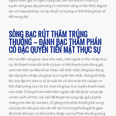
người tham gia có ngân hàng cao.
Đối với mỗi trò chơi trực
tuyến sòng bạc địa phương có một tính năng có tên RNG (Người
tạo số Hapzard) tạo ra các chuỗi số lượng có thể không thực tế
để mong đợi.
SÒNG BẠC RÚT THĂM TRÚNG
THƯỞNG – ĐÁNH BẠC THẨM PHÁN
CÓ ĐẶC QUYỀN TIỀN MẶT THỰC SỰ
Khi nói đến sòng bạc dựa trên web, một người có thu nhập thực
sự, thì thanh toán tốt nhất và bạn có thể thanh toán đúng giờ,
xem xét một vài điều khác nhau. Để chắc chắn rằng bạn đang
tận dụng thu nhập sòng bạc trực tuyến lớn nhất, chúng tôi thấy
Bộ sưu tập trò chơi có tỷ lệ xuất chi và cho toàn bộ và bạn có
thể chất lượng của các trò chơi sòng bạc trực tuyến thanh toán
cao nhất. Chúng tôi tìm kiếm bên ngoài vấn đề được cung cấp
và tìm cách sở hữu các vấn đề thuận lợi cung cấp giá cả phải
chăng cho tiền tệ của bạn. Cố gắng chơi phần thưởng bổ sung
của bạn do kết quả của vấn đề căn hộ trong khoảng thời gian
đó trước khi bạn có thể rút thu nhập của họ.Phần thưởng sòng