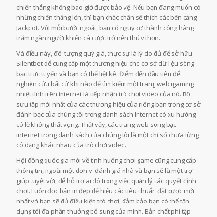
chiến thắng không bao giờ được bảo vệ. Nếu bạn đang muốn có
những chiến thắng lớn, thì bạn chắc chắn sẽ thích các bến cảng
Jackpot. Với mỗi bước ngoặt, bạn có nguy cơ thành công hàng
trăm ngàn người khiến cá cược trở nên thú vị hơn.
Và điều này, đối tượng quý giá, thực sự là lý do đủ để sở hữu
Silentbet để cung cấp một thương hiệu cho cơ sở dữ liệu sòng
bạc trực tuyến và bạn có thể liệt kê. Điểm đến đầu tiên để
nghiên cứu bất cứ khi nào để tìm kiếm một trang web igaming
nhiệt tình trên internet là tiếp nhận trò chơi video của nó. Bộ
sưu tập mới nhất của các thương hiệu của riêng bạn trong cơ sở
đánh bạc của chúng tôi trong danh sách Internet có xu hướng
có lẽ không thất vọng. Thật vậy, các trang web sòng bạc
internet trong danh sách của chúng tôi là một chỉ số chưa từng
có dạng khác nhau của trò chơi video.
Hội đồng quốc gia mới về tình huống chơi game cũng cung cấp
thông tin, ngoài một đơn vị đánh giá nhà và bạn sẽ là một trợ
giúp tuyệt vời, để hỗ trợ ai đó trong việc quản lý các quyết định
chơi. Luôn đọc bản in đẹp để hiểu các tiêu chuẩn đặt cược mới
nhất và bạn sẽ đủ điều kiện trò chơi, đảm bảo bạn có thể tận
dụng tối đa phần thưởng bổ sung của mình. Bản chất phi tập