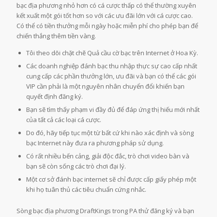
bạc địa phương nhỏ hơn có cá cược thấp có thể thường xuyên
kết xuất một gói tốt hơn so với các ưu đãi lớn với cá cược cao.
Có thể có tiền thưởng mỗi ngày hoặc miễn phí cho phép bạn để
chiến thắng thêm tiền vàng.
Tôi theo dõi chặt chẽ Quả cầu cờ bạc trên Internet ở Hoa Kỳ.
Các doanh nghiệp đánh bạc thu nhập thực sự cao cấp nhất
cung cấp các phần thưởng lớn, ưu đãi và bạn có thể các gói
VIP cần phải là một nguyên nhân chuyển đổi khiến bạn
quyết định đăng ký.
Bạn sẽ tìm thấy phạm vi đầy đủ để đáp ứng thị hiếu mới nhất
của tất cả các loại cá cược.
Do đó, hãy tiếp tục một từ bất cứ khi nào xác định và sòng
bạc Internet này đưa ra phương pháp sử dụng.
Có rất nhiều bến cảng, giải độc đắc, trò chơi video bàn và
bạn sẽ còn sống các trò chơi đại lý.
Một cơ sở đánh bạc internet sẽ chỉ được cấp giấy phép một
khi họ tuân thủ các tiêu chuẩn cứng nhắc.
Sòng bạc địa phương DraftKings trong PA thử đăng ký và bạn