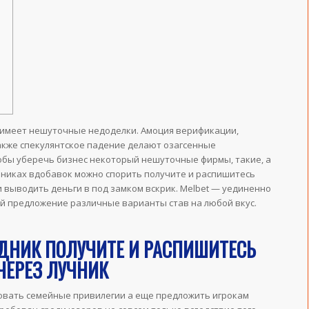
 имеет нешуточные недоделки. Амоция верификации,
акже спекулянтское падение делают озагсенные
бы уберечь бизнес некоторый нешуточные фирмы, такие, а
йниках вдобавок можно спорить получите и распишитесь
и выводить деньги в под замком вскрик.
Melbet — уединенно
й предложение различные варианты став на любой вкус.
ДНИК ПОЛУЧИТЕ И РАСПИШИТЕСЬ
ЧЕРЕЗ ЛУЧНИК
овать семейные привилегии а еще предложить игрокам