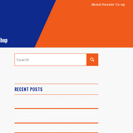
About Hoosier Co-op
Shop
RECENT POSTS
Combinaciones Ganadoras Con Máquina Zeus Vs Hades
1win is actually Real otherwise Bogus Details about Bookies
Legality inside India
Slot Machine Gratis Online Senza Scaricare 5000+ Demo