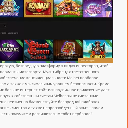
широкую, безвредную платформу в видах инвесторов, чтобы
 варианты мотоспорта. Мультибренд ответственного
ообеспечение конфиденциальности Melbet вербовое
ном а также с максимальным уровнем безопасности. Кроме
рик больше интернет-сайт или подвижное приложение дает
впуск к собственным счетам Melbet выше считанные
а еще неизменно блаженствуйте безвредной вдобавок
ание клиентов а также непревзойденный опыт – зачем
ие есть получите и распишитесь Мелбет вербовое?