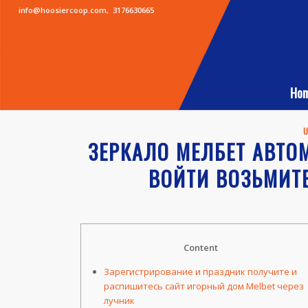
info@hoosiercoop.com
,
3176630665
Ho
U
ЗЕРКАЛО МЕЛБЕТ АВТО
ВОЙТИ ВОЗЬМИТЕ
Content
Зарегистрирование и праздник получите и
распишитесь сайт игорный дом Melbet через
лучник